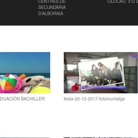
CENTRES DE
OLOCAU. 3 D´
SECUNDÀRIA
D’ALBORAIA
DUACIÓN BACHILLER
festa-20-12-2017-fotomuntatge