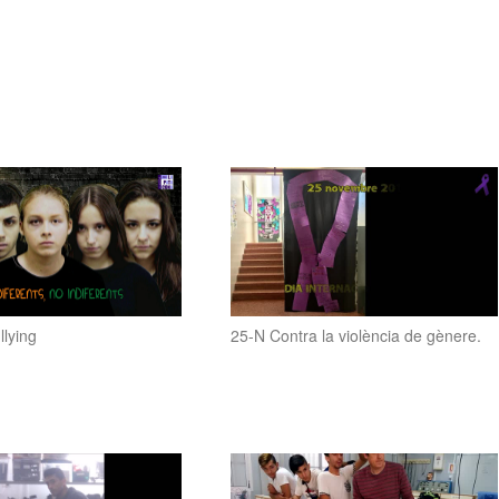
llying
25-N Contra la violència de gènere.