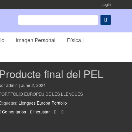
Login
ic
Imagen Personal
Física i
Producte final del PEL
por admin | June 2, 2024
PORTFOLIO EUROPEU DE LES LLENGÜES
Etiquetas:
Llengues
Europa
Portfolio
Comentarios
Incrustar