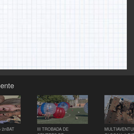
mente
ó 2nBAT
III TROBADA DE
MULTIAVENTU