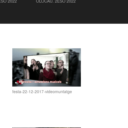
ESO 2022
OLOCAU. 2ESO 2022
MASSELLA 20
festa-22-12-2017-videomuntatge